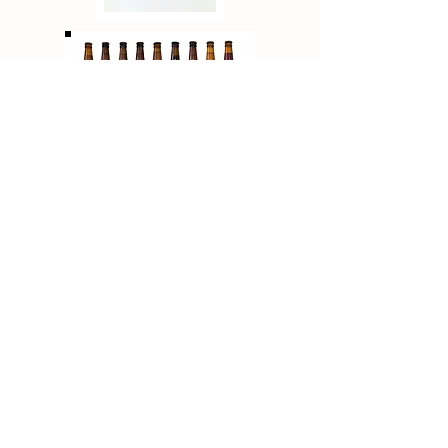
Ik heb net gestemd voor de 'Boerderijwinkel Award'
Doen jullie ook nog even mee? Tot 28 mei kun je je stem op ons
uitbrengen!!!
ADRES